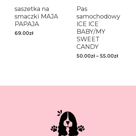
saszetka na
Pas
smaczki MAJA
samochodowy
PAPAJA
ICE ICE
BABY/MY
69.00
zł
SWEET
CANDY
50.00
zł
–
55.00
zł