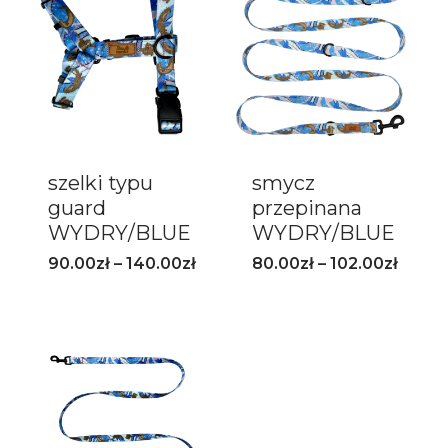
szelki typu
smycz
guard
przepinana
WYDRY/BLUE
WYDRY/BLUE
90.00
zł
–
140.00
zł
80.00
zł
–
102.00
zł