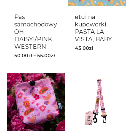
Pas
etui na
samochodowy
kupoworki
OH
PASTA LA
DAISY!/PINK
VISTA, BABY
WESTERN
45.00
zł
50.00
zł
–
55.00
zł