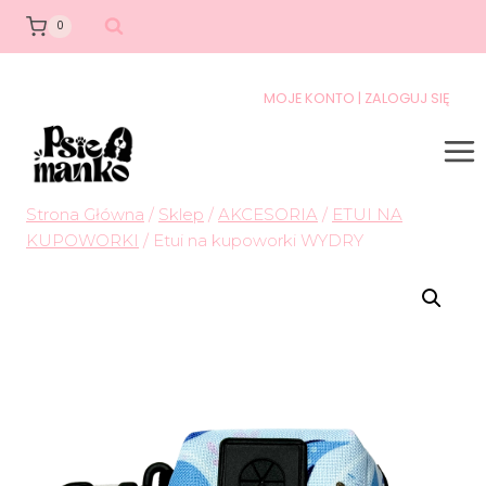
0
MOJE KONTO | ZALOGUJ SIĘ
Strona Główna
/
Sklep
/
AKCESORIA
/
ETUI NA
KUPOWORKI
/
Etui na kupoworki WYDRY