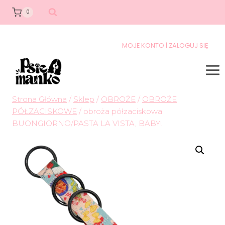
0
MOJE KONTO | ZALOGUJ SIĘ
Strona Główna
/
Sklep
/
OBROŻE
/
OBROŻE
PÓŁZACISKOWE
/
obroża półzaciskowa
BUONGIORNO/PASTA LA VISTA, BABY!