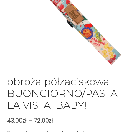
obroża półzaciskowa
BUONGIORNO/PASTA
LA VISTA, BABY!
43.00
zł
–
72.00
zł