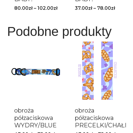
80.00
zł
–
102.00
zł
37.00
zł
–
78.00
zł
Podobne produkty
obroża
obroża
półzaciskowa
półzaciskowa
WYDRY/BLUE
PRECELKI/CHAŁEC