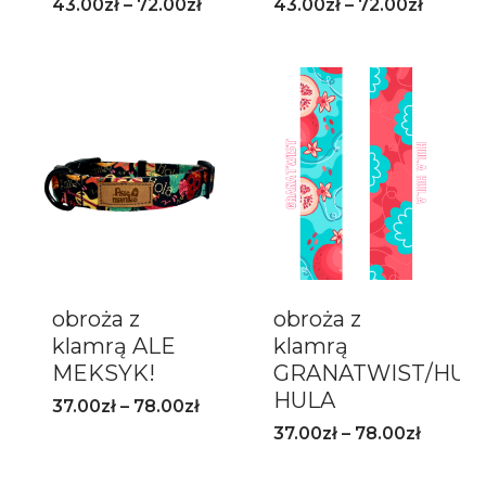
43.00
zł
–
72.00
zł
43.00
zł
–
72.00
zł
obroża z
obroża z
klamrą ALE
klamrą
MEKSYK!
GRANATWIST/HUL
HULA
37.00
zł
–
78.00
zł
37.00
zł
–
78.00
zł