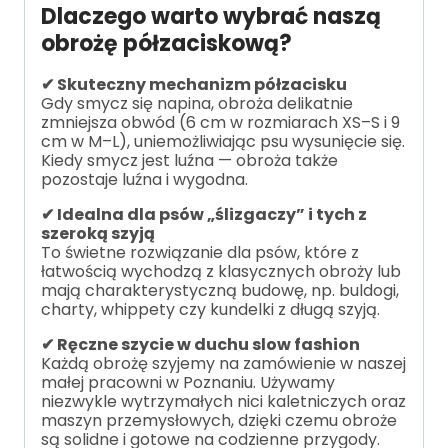
Dlaczego warto wybrać naszą
obrożę półzaciskową?
✔ Skuteczny mechanizm półzacisku
Gdy smycz się napina, obroża delikatnie
zmniejsza obwód (6 cm w rozmiarach XS–S i 9
cm w M–L), uniemożliwiając psu wysunięcie się.
Kiedy smycz jest luźna — obroża także
pozostaje luźna i wygodna.
✔ Idealna dla psów „ślizgaczy” i tych z
szeroką szyją
To świetne rozwiązanie dla psów, które z
łatwością wychodzą z klasycznych obroży lub
mają charakterystyczną budowę, np. buldogi,
charty, whippety czy kundelki z długą szyją.
✔ Ręczne szycie w duchu slow fashion
Każdą obrożę szyjemy na zamówienie w naszej
małej pracowni w Poznaniu. Używamy
niezwykle wytrzymałych nici kaletniczych oraz
maszyn przemysłowych, dzięki czemu obroże
są solidne i gotowe na codzienne przygody.