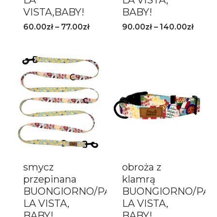
VISTA,BABY!
BABY!
60.00
zł
–
77.00
zł
90.00
zł
–
140.00
zł
smycz
obroża z
przepinana
klamrą
BUONGIORNO/PASTA
BUONGIORNO/PAS
LA VISTA,
LA VISTA,
BABY!
BABY!