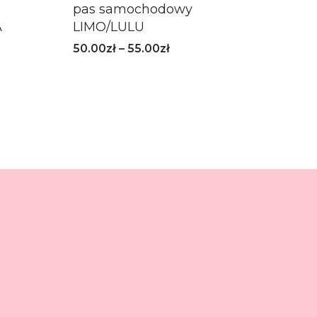
pas samochodowy
A
LIMO/LULU
50.00
zł
–
55.00
zł