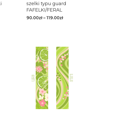
i
szelki typu guard
FAFELKI/FERAL
90.00
zł
–
119.00
zł