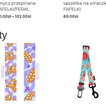
mycz przepinana
saszetka na smaczk
AFELKI/FERAL
FAFELKI
0.00
zł
–
102.00
zł
69.00
zł
ty