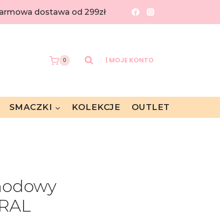
 Darmowa dostawa od 299zł
| MOJE KONTO
0
SMACZKI
KOLEKCJE
OUTLET
hodowy
ERAL