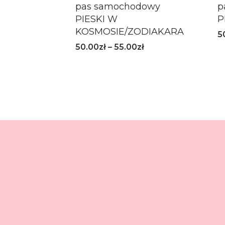
pas samochodowy
p
PIESKI W
P
KOSMOSIE/ZODIAKARA
5
50.00
zł
–
55.00
zł