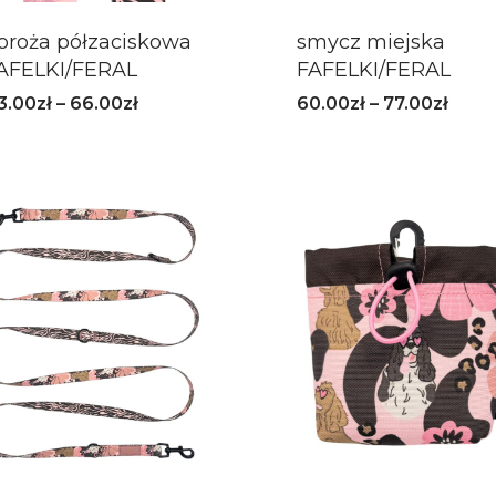
broża półzaciskowa
smycz miejska
AFELKI/FERAL
FAFELKI/FERAL
3.00
zł
–
66.00
zł
60.00
zł
–
77.00
zł