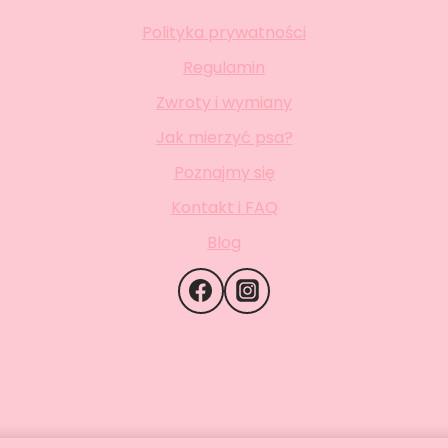
Polityka prywatności
Regulamin
Zwroty i wymiany
Jak mierzyć psa?
Poznajmy się
Kontakt i FAQ
Blog