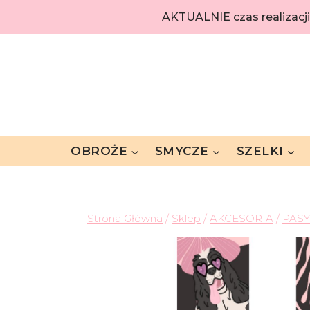
AKTUALNIE czas realizacj
OBROŻE
SMYCZE
SZELKI
Strona Główna
/
Sklep
/
AKCESORIA
/
PAS