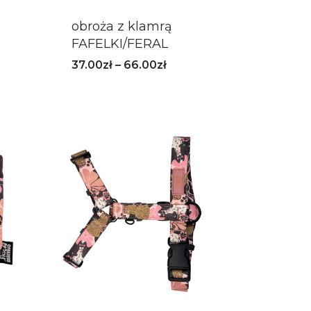
obroża z klamrą
FAFELKI/FERAL
37.00
zł
–
66.00
zł