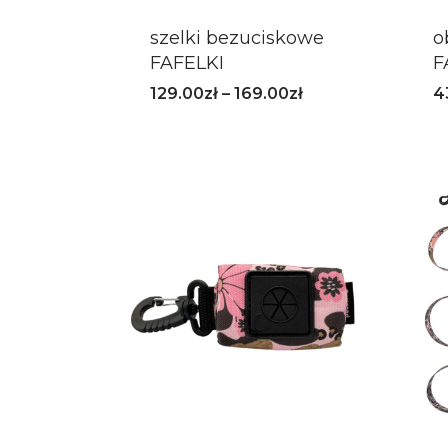
szelki bezuciskowe
o
FAFELKI
F
129.00
zł
–
169.00
zł
4