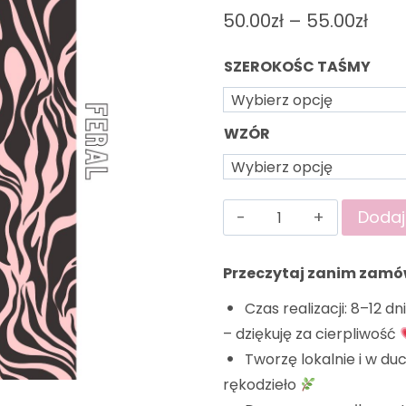
50.00
zł
–
55.00
zł
SZEROKOŚC TAŚMY
WZÓR
Dodaj
Przeczytaj zanim zamó
Czas realizacji: 8–12 d
– dziękuję za cierpliwość
Tworzę lokalnie i w duc
rękodzieło