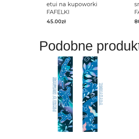
etui na kupoworki
s
FAFELKI
F
45.00
zł
8
Podobne produk