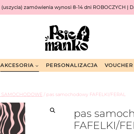
i (uszycia) zamówienia wynosi 8-14 dni ROBOCZYCH |
AKCESORIA
PERSONALIZACJA
VOUCHER
Y SAMOCHODOWE
/
pas samochodowy FAFELKI/FERAL
pas samoc
FAFELKI/F