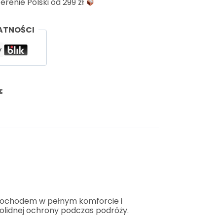
enie Polski od 299 zł
ATNOŚCI
E
amochodem w pełnym komforcie i
solidnej ochrony podczas podróży.