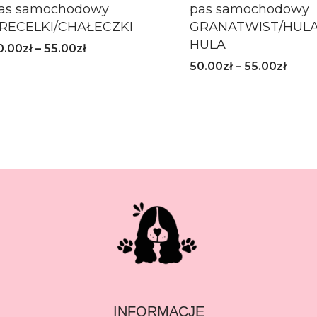
as samochodowy
pas samochodowy
RECELKI/CHAŁECZKI
GRANATWIST/HUL
HULA
0.00
zł
–
55.00
zł
50.00
zł
–
55.00
zł
INFORMACJE