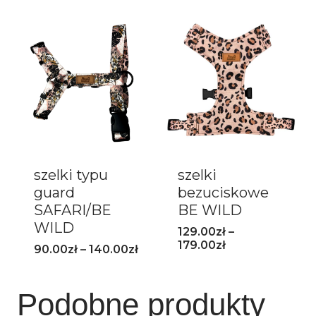
szelki typu
szelki
guard
bezuciskowe
SAFARI/BE
BE WILD
WILD
129.00
zł
–
179.00
zł
90.00
zł
–
140.00
zł
Podobne produkty