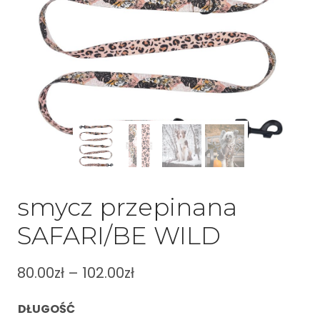
smycz przepinana
SAFARI/BE WILD
80.00
zł
–
102.00
zł
DŁUGOŚĆ