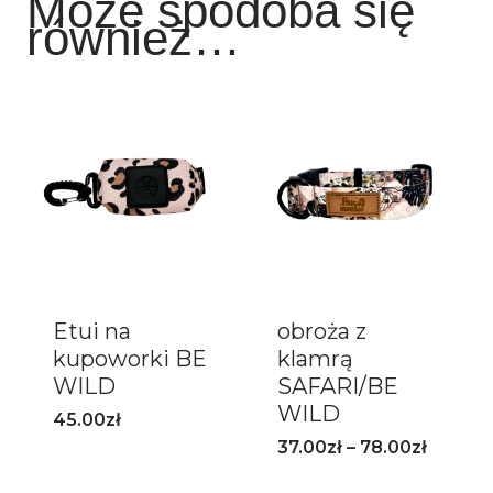
Może spodoba się
również…
Etui na
obroża z
kupoworki BE
klamrą
WILD
SAFARI/BE
WILD
45.00
zł
37.00
zł
–
78.00
zł