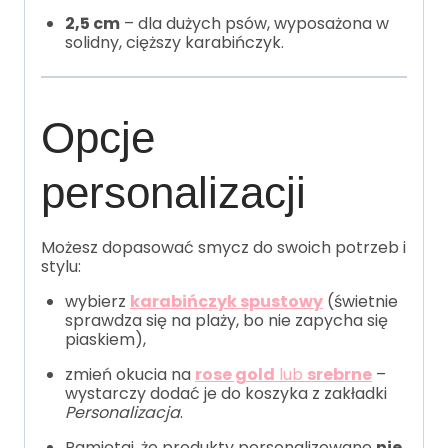
2,5 cm
– dla dużych psów, wyposażona w
solidny, cięższy karabińczyk.
Opcje
personalizacji
Możesz dopasować smycz do swoich potrzeb i
stylu:
wybierz
karabińczyk spustowy
(świetnie
sprawdza się na plaży, bo nie zapycha się
piaskiem),
zmień okucia na
rose gold
lub
srebrne
–
wystarczy dodać je do koszyka z zakładki
Personalizacja
.
Pamiętaj, że produkty personalizowane
nie