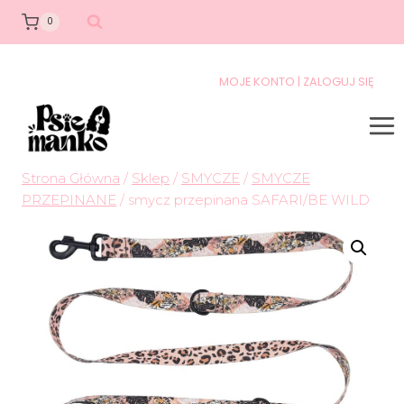
0
MOJE KONTO | ZALOGUJ SIĘ
Strona Główna
/
Sklep
/
SMYCZE
/
SMYCZE
PRZEPINANE
/
smycz przepinana SAFARI/BE WILD