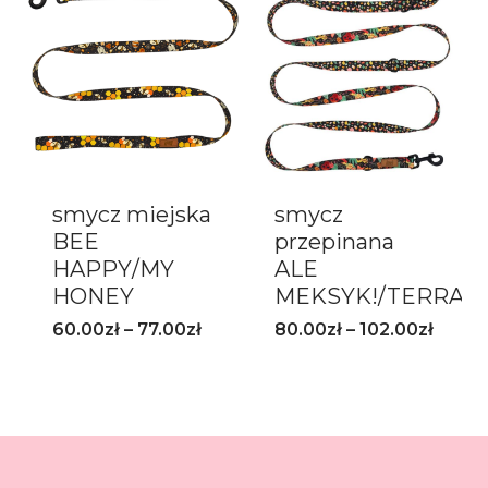
smycz miejska
smycz
BEE
przepinana
HAPPY/MY
ALE
HONEY
MEKSYK!/TERRAZ
60.00
zł
–
77.00
zł
80.00
zł
–
102.00
zł