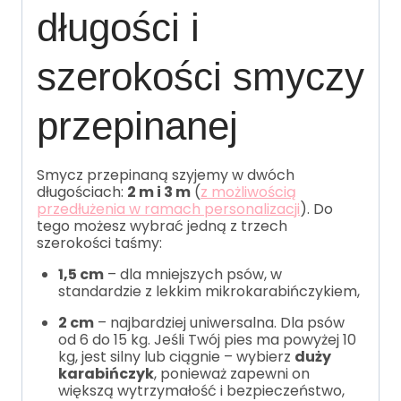
długości i
szerokości smyczy
przepinanej
Smycz przepinaną szyjemy w dwóch
długościach:
2 m i 3 m
(
z możliwością
przedłużenia w ramach personalizacji
). Do
tego możesz wybrać jedną z trzech
szerokości taśmy:
1,5 cm
– dla mniejszych psów, w
standardzie z lekkim mikrokarabińczykiem,
2 cm
– najbardziej uniwersalna. Dla psów
od 6 do 15 kg. Jeśli Twój pies ma powyżej 10
kg, jest silny lub ciągnie – wybierz
duży
karabińczyk
, ponieważ zapewni on
większą wytrzymałość i bezpieczeństwo,