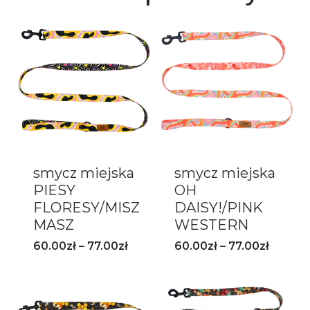
smycz miejska
smycz miejska
PIESY
OH
FLORESY/MISZ
DAISY!/PINK
MASZ
WESTERN
60.00
zł
–
77.00
zł
60.00
zł
–
77.00
zł