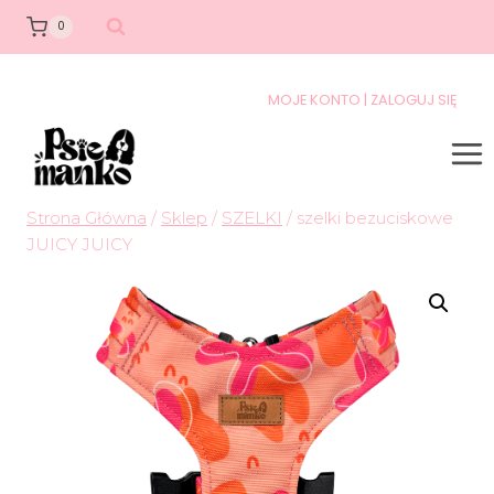
0
MOJE KONTO | ZALOGUJ SIĘ
Strona Główna
/
Sklep
/
SZELKI
/
szelki bezuciskowe
JUICY JUICY