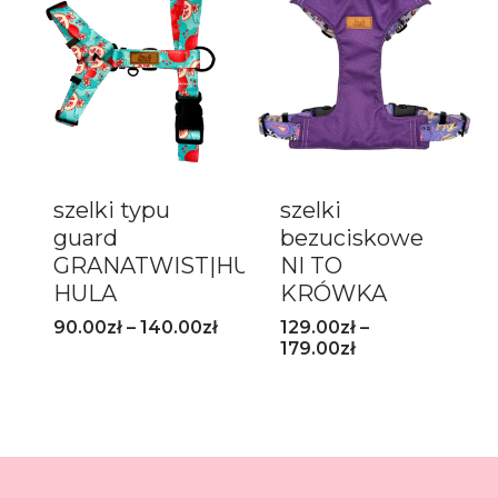
szelki typu
szelki
guard
bezuciskowe
GRANATWIST|HULA
NI TO
HULA
KRÓWKA
90.00
zł
–
140.00
zł
129.00
zł
–
179.00
zł