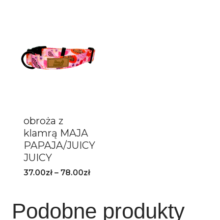
obroża z
klamrą MAJA
PAPAJA/JUICY
JUICY
37.00
zł
–
78.00
zł
Podobne produkty