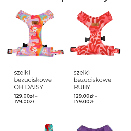
szelki
szelki
bezuciskowe
bezuciskowe
OH DAISY
RUBY
129.00
zł
–
129.00
zł
–
179.00
zł
179.00
zł