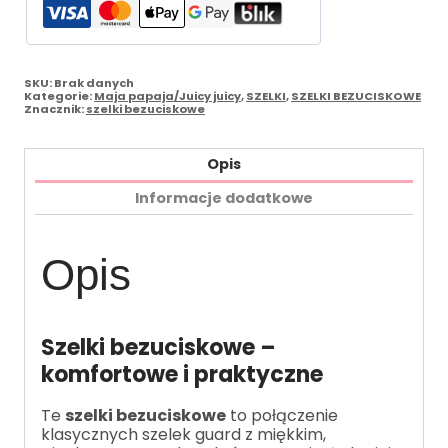
SKU:
Brak danych
Kategorie:
Maja papaja/Juicy juicy
,
SZELKI
,
SZELKI BEZUCISKOWE
Znacznik:
szelki bezuciskowe
Opis
Informacje dodatkowe
Opis
Szelki bezuciskowe –
komfortowe i praktyczne
Te
szelki bezuciskowe
to połączenie
klasycznych szelek guard z miękkim,