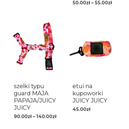
50.00
zł
–
55.00
zł
szelki typu
etui na
guard MAJA
kupoworki
PAPAJA/JUICY
JUICY JUICY
JUICY
45.00
zł
90.00
zł
–
140.00
zł