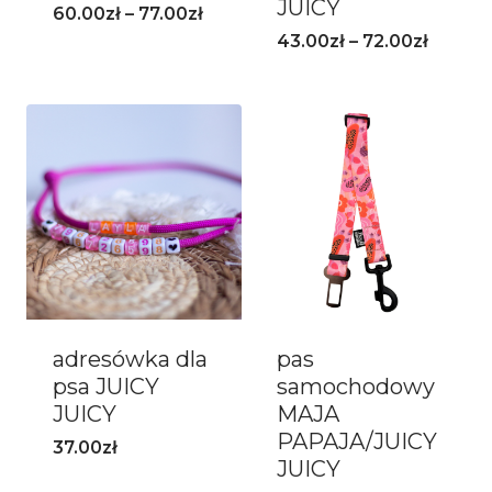
JUICY
60.00
zł
–
77.00
zł
43.00
zł
–
72.00
zł
adresówka dla
pas
psa JUICY
samochodowy
JUICY
MAJA
PAPAJA/JUICY
37.00
zł
JUICY