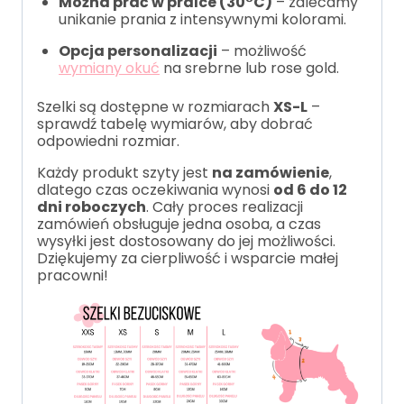
Można prać w pralce (30°C)
– zalecamy
unikanie prania z intensywnymi kolorami.
Opcja personalizacji
– możliwość
wymiany okuć
na srebrne lub rose gold.
Szelki są dostępne w rozmiarach
XS-L
–
sprawdź tabelę wymiarów, aby dobrać
odpowiedni rozmiar.
Każdy produkt szyty jest
na zamówienie
,
dlatego czas oczekiwania wynosi
od 6 do 12
dni roboczych
. Cały proces realizacji
zamówień obsługuje jedna osoba, a czas
wysyłki jest dostosowany do jej możliwości.
Dziękujemy za cierpliwość i wsparcie małej
pracowni!