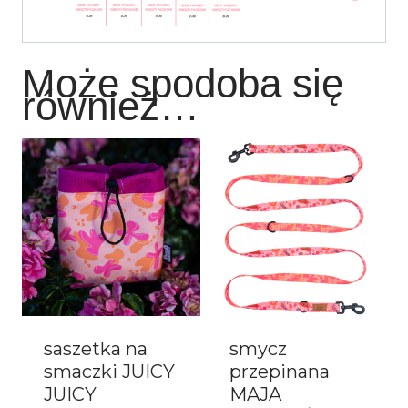
Może spodoba się
również…
saszetka na
smycz
smaczki JUICY
przepinana
JUICY
MAJA