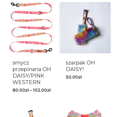
smycz
szarpak OH
przepinana OH
DAISY!
DAISY/PINK
50.00
zł
WESTERN
80.00
zł
–
102.00
zł