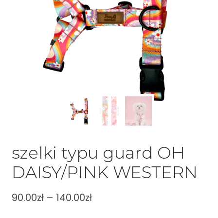
szelki typu guard OH
DAISY/PINK WESTERN
90.00
zł
–
140.00
zł