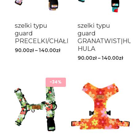
szelki typu
szelki typu
guard
guard
PRECELKI/CHAŁECZKI
GRANATWIST|HUL
HULA
90.00
zł
–
140.00
zł
90.00
zł
–
140.00
zł
-34%