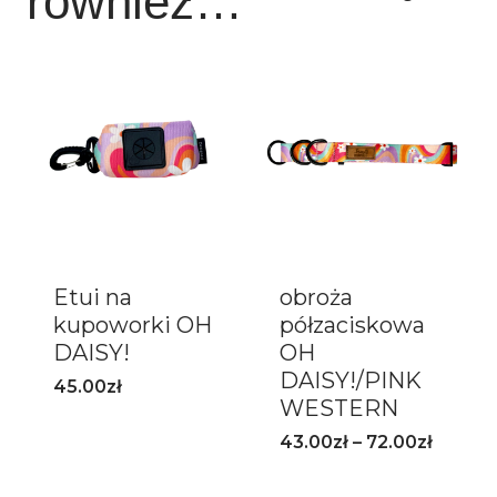
również…
Etui na
obroża
kupoworki OH
półzaciskowa
DAISY!
OH
DAISY!/PINK
45.00
zł
WESTERN
43.00
zł
–
72.00
zł