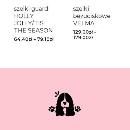
szelki guard
szelki
HOLLY
bezuciskowe
JOLLY/TIS
VELMA
THE SEASON
129.00
zł
–
179.00
zł
64.40
zł
–
79.10
zł