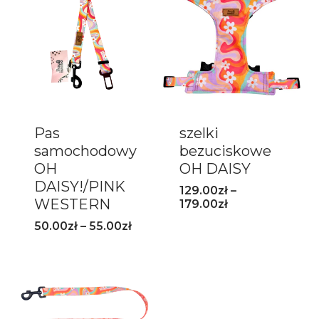
Pas
szelki
samochodowy
bezuciskowe
OH
OH DAISY
DAISY!/PINK
129.00
zł
–
WESTERN
179.00
zł
50.00
zł
–
55.00
zł