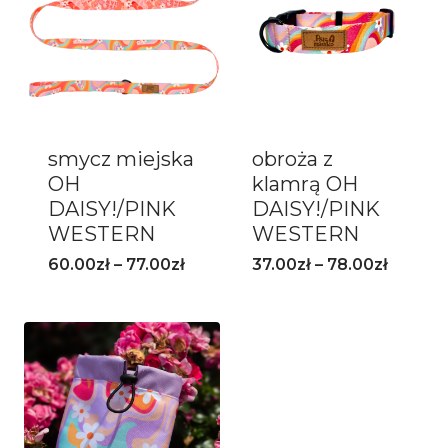
smycz miejska
obroża z
OH
klamrą OH
DAISY!/PINK
DAISY!/PINK
WESTERN
WESTERN
60.00
zł
–
77.00
zł
37.00
zł
–
78.00
zł