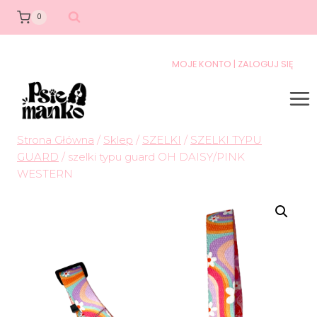
0
MOJE KONTO | ZALOGUJ SIĘ
Strona Główna
/
Sklep
/
SZELKI
/
SZELKI TYPU
GUARD
/
szelki typu guard OH DAISY/PINK
WESTERN