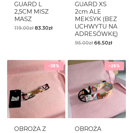
GUARD L
GUARD XS
2,5CM MISZ
2cm ALE
MASZ
MEKSYK (BEZ
UCHWYTU NA
119.00
zł
83.30
zł
ADRESÓWKĘ)
95.00
zł
66.50
zł
-38%
-25%
OBROŻA Z
OBROŻA