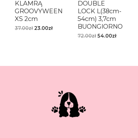
KLAMRĄ
DOUBLE
GROOVYWEEN
LOCK L(38cm-
XS 2cm
54cm) 3,7cm
BUONGIORNO
37.00
zł
23.00
zł
72.00
zł
54.00
zł