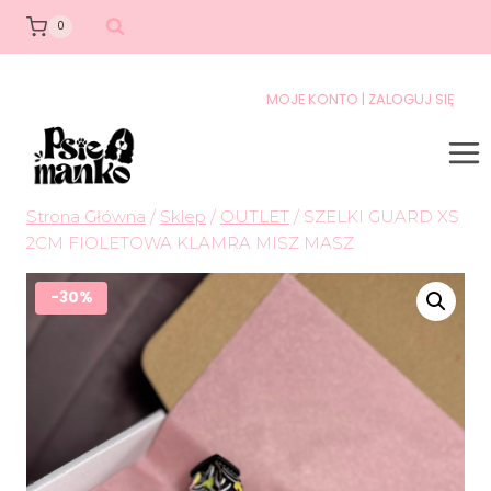
0
MOJE KONTO | ZALOGUJ SIĘ
Strona Główna
/
Sklep
/
OUTLET
/
SZELKI GUARD XS
2CM FIOLETOWA KLAMRA MISZ MASZ
-30%