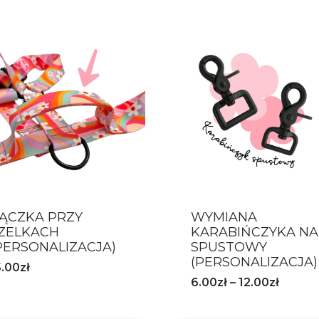
ĄCZKA PRZY
WYMIANA
ZELKACH
KARABIŃCZYKA NA
PERSONALIZACJA)
SPUSTOWY
(PERSONALIZACJA)
5.00
zł
6.00
zł
–
12.00
zł