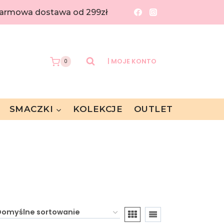
 Darmowa dostawa od 299zł
| MOJE KONTO
0
SMACZKI
KOLEKCJE
OUTLET