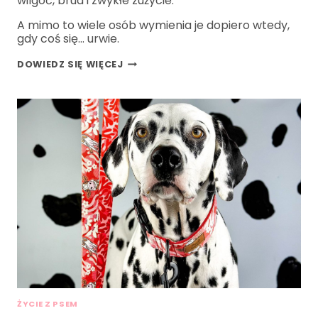
wilgoć, brud i zwykłe zużycie.
A mimo to wiele osób wymienia je dopiero wtedy,
gdy coś się… urwie.
DOWIEDZ SIĘ WIĘCEJ
ŻYCIE Z PSEM