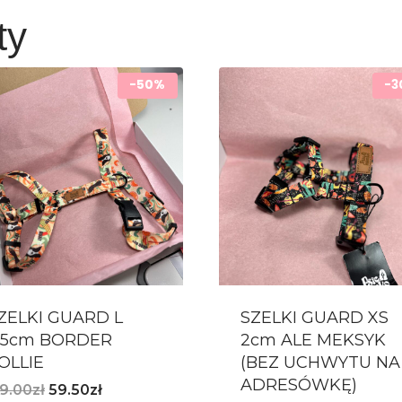
ty
-50%
-3
ZELKI GUARD L
SZELKI GUARD XS
,5cm BORDER
2cm ALE MEKSYK
OLLIE
(BEZ UCHWYTU NA
ADRESÓWKĘ)
19.00
zł
59.50
zł