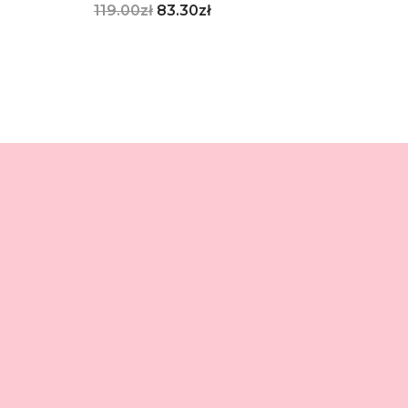
119.00
zł
83.30
zł