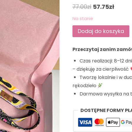
77.00
zł
57.75
zł
Na stanie
Dodaj do koszyka
Przeczytaj zanim zamó
Czas realizacji: 8–12 d
– dziękuję za cierpliwość
Tworzę lokalnie i w duc
rękodzieło
Darmowa wysyłka na ter
DOSTĘPNE FORMY PŁ