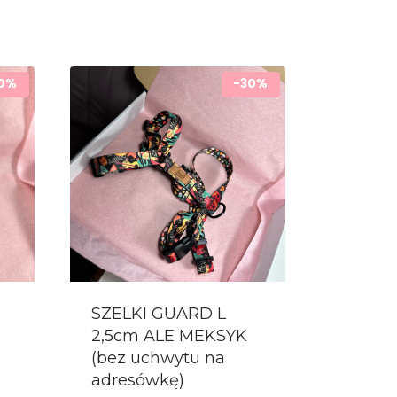
0%
-30%
SZELKI GUARD L
2,5cm ALE MEKSYK
(bez uchwytu na
adresówkę)