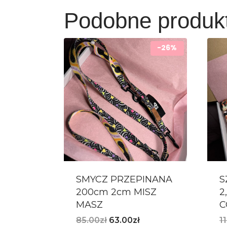
Podobne produk
-26%
SMYCZ PRZEPINANA
S
200cm 2cm MISZ
2
MASZ
C
85.00
zł
63.00
zł
1