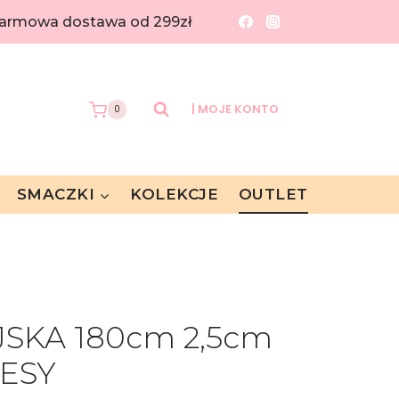
 Darmowa dostawa od 299zł
| MOJE KONTO
0
SMACZKI
KOLEKCJE
OUTLET
JSKA 180cm 2,5cm
RESY