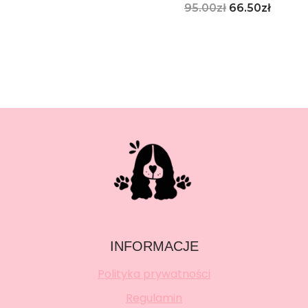
95.00
zł
66.50
zł
INFORMACJE
Polityka prywatności
Regulamin