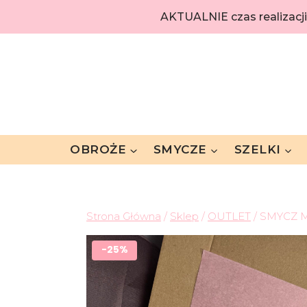
AKTUALNIE czas realizacj
OBROŻE
SMYCZE
SZELKI
Strona Główna
/
Sklep
/
OUTLET
/
SMYCZ M
-25%