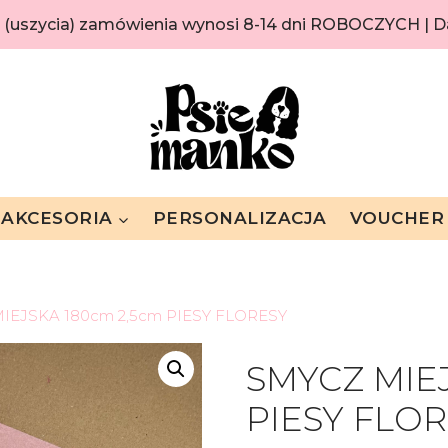
i (uszycia) zamówienia wynosi 8-14 dni ROBOCZYCH |
AKCESORIA
PERSONALIZACJA
VOUCHER
IEJSKA 180cm 2,5cm PIESY FLORESY
SMYCZ MIE
PIESY FLO