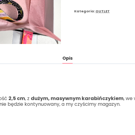
Kategoria:
OUTLET
Opis
kość
2,5 cm
, z
dużym, masywnym karabińczykiem
, we
r nie będzie kontynuowany, a my czyścimy magazyn.