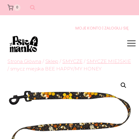
0
MOJE KONTO | ZALOGUJ SIĘ
Strona Główna
/
Sklep
/
SMYCZE
/
SMYCZE MIEJSKIE
/
smycz miejska BEE HAPPY/MY HONEY