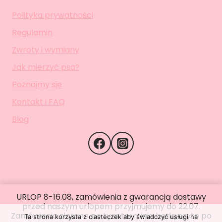
Polityka prywatności
Regulamin
Zwroty i wymiany
Jak mierzyć psa?
Poznajmy się
Kontakt i FAQ
Blog
URLOP 8-16.08, zamówienia z gwarancją dostawy
przed naszym urlopem przyjmujemy do 22.07.
© 2026 PSIEMANKO
Zamówienia złożone po tym terminie będą szyte po
Ta strona korzysta z ciasteczek aby świadczyć usługi na