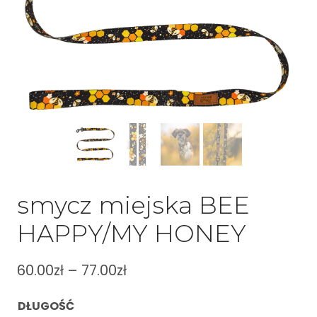
smycz miejska BEE
HAPPY/MY HONEY
60.00
zł
–
77.00
zł
DŁUGOŚĆ