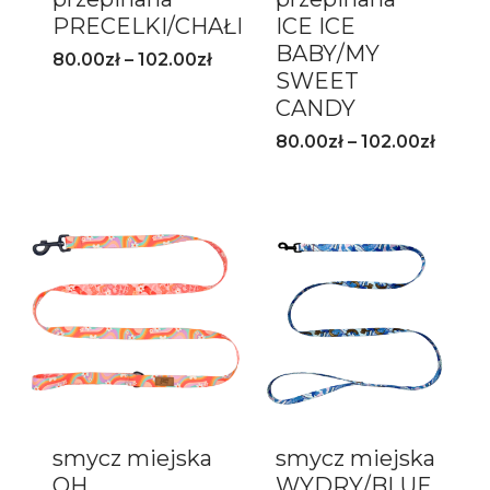
PRECELKI/CHAŁECZKI
ICE ICE
BABY/MY
80.00
zł
–
102.00
zł
SWEET
CANDY
80.00
zł
–
102.00
zł
smycz miejska
smycz miejska
OH
WYDRY/BLUE