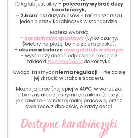
10 kg lub jest silny –
polecamy wybrać duży
karabińczyk
,
–
2,5 cm
: dla dużych psów – taśma szersza i
jeden cięższy karabińczyk w standardzie.
Możesz wybrać:
–
karabińczyk spustowy
(tylko czarny.
Świetny na plażę, bo nie zbiera piasku),
–
okucia w kolorze
rose gold lub srebrnym
– wystarczy dodać odpowiednią opcję z
zakładki
Personalizacja
do koszyka.
Uwaga: ta smycz
nie ma regulacji
– nie da się
jej skrócić w trakcie spaceru.
Można ją prać (najlepiej w 40°C, w woreczku
do bielizny albo z jasnymi ręcznikami). Uszyta
jak zawsze – w naszej małej pracowni, przez
dwie ręce, z dbałością o każdy detal.