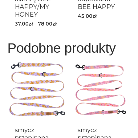
HAPPY/MY
BEE HAPPY
HONEY
45.00
zł
37.00
zł
–
78.00
zł
Podobne produkty
smycz
smycz
przepinana
przepinana