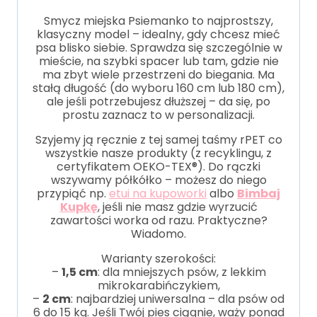
Smycz miejska Psiemanko to najprostszy,
klasyczny model – idealny, gdy chcesz mieć
psa blisko siebie. Sprawdza się szczególnie w
mieście, na szybki spacer lub tam, gdzie nie
ma zbyt wiele przestrzeni do biegania. Ma
stałą długość (do wyboru 160 cm lub 180 cm),
ale jeśli potrzebujesz dłuższej – da się, po
prostu zaznacz to w personalizacji.
Szyjemy ją ręcznie z tej samej taśmy rPET co
wszystkie nasze produkty (z recyklingu, z
certyfikatem OEKO-TEX®). Do rączki
wszywamy półkółko – możesz do niego
przypiąć np.
etui na kupoworki
albo
Bimbaj
Kupkę
, jeśli nie masz gdzie wyrzucić
zawartości worka od razu. Praktyczne?
Wiadomo.
Warianty szerokości:
–
1,5 cm
: dla mniejszych psów, z lekkim
mikrokarabińczykiem,
–
2 cm
: najbardziej uniwersalna – dla psów od
6 do 15 kg. Jeśli Twój pies ciągnie, waży ponad