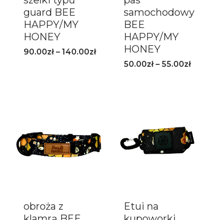
szelki typu
pas
guard BEE
samochodowy
HAPPY/MY
BEE
HONEY
HAPPY/MY
HONEY
90.00
zł
–
140.00
zł
50.00
zł
–
55.00
zł
obroża z
Etui na
klamrą BEE
kupoworki