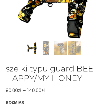
szelki typu guard BEE
HAPPY/MY HONEY
90.00
zł
–
140.00
zł
ROZMIAR