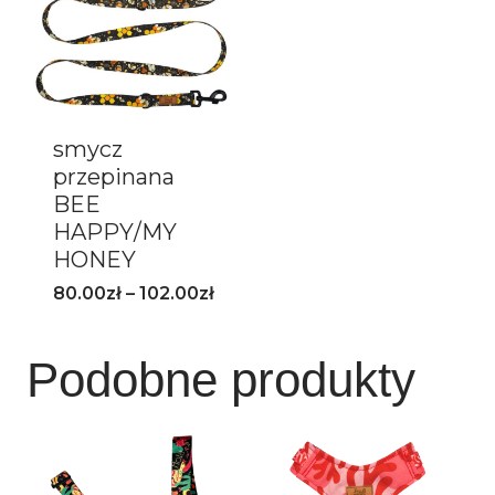
smycz
przepinana
BEE
HAPPY/MY
HONEY
80.00
zł
–
102.00
zł
Podobne produkty