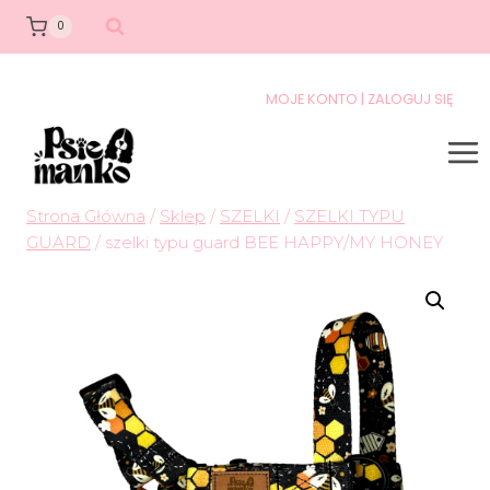
0
MOJE KONTO | ZALOGUJ SIĘ
Strona Główna
/
Sklep
/
SZELKI
/
SZELKI TYPU
GUARD
/
szelki typu guard BEE HAPPY/MY HONEY