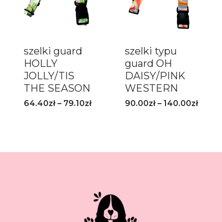
szelki guard
szelki typu
HOLLY
guard OH
JOLLY/TIS
DAISY/PINK
THE SEASON
WESTERN
64.40
zł
–
79.10
zł
90.00
zł
–
140.00
zł