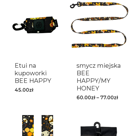
Etui na
smycz miejska
kupoworki
BEE
BEE HAPPY
HAPPY/MY
HONEY
45.00
zł
60.00
zł
–
77.00
zł