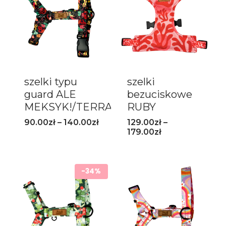
szelki typu
szelki
guard ALE
bezuciskowe
MEKSYK!/TERRAZZO
RUBY
90.00
zł
–
140.00
zł
129.00
zł
–
179.00
zł
-34%