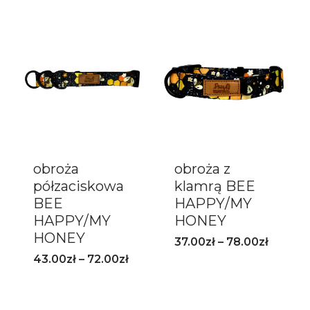
obroża
obroża z
półzaciskowa
klamrą BEE
BEE
HAPPY/MY
HAPPY/MY
HONEY
HONEY
37.00
zł
–
78.00
zł
43.00
zł
–
72.00
zł