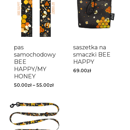
pas
saszetka na
samochodowy
smaczki BEE
BEE
HAPPY
HAPPY/MY
69.00
zł
HONEY
50.00
zł
–
55.00
zł